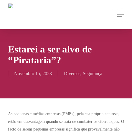
Skip
Menu
to
main
content
Estarei a ser alvo de
“Pirataria”?
Novembro 15, 2023
Diversos
,
Segurança
As pequenas e médias empresas (PMEs), pela sua própria natureza,
estão em desvantagem quando se trata de combater os ciberataques. O
facto de serem pequenas empresas significa que provavelmente não