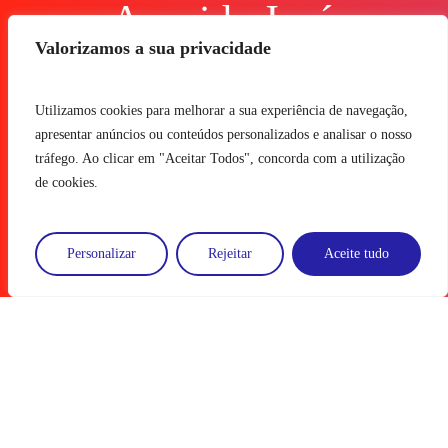
Avenida José
Gregório,
Valorizamos a sua privacidade
n.º 169D
Utilizamos cookies para melhorar a sua experiência de navegação,
2430-275
apresentar anúncios ou conteúdos personalizados e analisar o nosso
Marinha Grande
tráfego. Ao clicar em "Aceitar Todos", concorda com a utilização
de cookies.
Pedido de Suporte
|
Página de Suporte
Personalizar
Rejeitar
Aceite tudo
Termos e Condições
de Utilização
Política de Proteção
de Dados