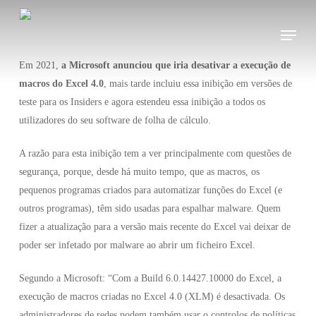
Skip
Menu
to
main
content
Em 2021,
a Microsoft anunciou que iria desativar a execução de
macros do Excel 4.0
, mais tarde incluiu essa inibição em versões de
teste para os Insiders e agora estendeu essa inibição a todos os
utilizadores do seu software de folha de cálculo.
A razão para esta inibição tem a ver principalmente com questões de
segurança, porque, desde há muito tempo, que as macros, os
pequenos programas criados para automatizar funções do Excel (e
outros programas), têm sido usadas para espalhar malware. Quem
fizer a atualização para a versão mais recente do Excel vai deixar de
poder ser infetado por malware ao abrir um ficheiro Excel.
Segundo a Microsoft: “Com a Build 6.0.14427.10000 do Excel, a
execução de macros criadas no Excel 4.0 (XLM) é desactivada. Os
administradores de redes podem também usar o controlos de políticas