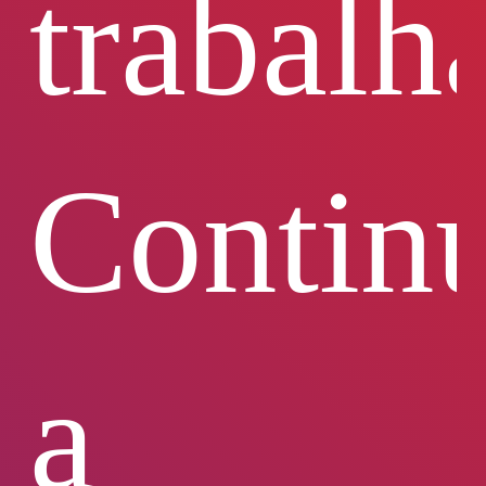
trabalha
Contin
a