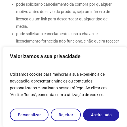
pode solicitar o cancelamento da compra por qualquer
motivo antes do envio do produto, seja um número de
licença ou um link para descarregar qualquer tipo de
média.
pode solicitar o cancelamento caso a chave de
licenciamento fornecida não funcione, e não queira receber
uma chave em troca.
Valorizamos a sua privacidade
Sem Direito a Devolução:
Utilizamos cookies para melhorar a sua experiência de
Após o envio de licença ou um link para descarregar não é
navegação, apresentar anúncios ou conteúdos
possível fazer a devolução do mesmo (exceto para
personalizados e analisar o nosso tráfego. Ao clicar em
problemas relacionados a chave de licença).
"Aceitar Todos", concorda com a utilização de cookies.
Qualquer problema na instalação/atualização, seja ele de
incompatibilidade, erros no sistema, problemas com rede,
etc.
Personalizar
Rejeitar
Aceite tudo
Qualquer problema que não seja relacionado a ativação ou