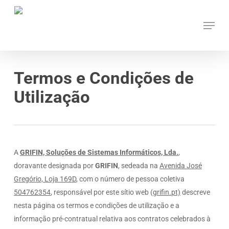
Skip
Menu
to
main
content
Termos e Condições de
Utilização
A
GRIFIN, Soluções de Sistemas Informáticos, Lda.
,
doravante designada por
GRIFIN
, sedeada na
Avenida José
Gregório, Loja 169D
, com o número de pessoa coletiva
504762354
, responsável por este sítio web (
grifin.pt)
descreve
nesta página os termos e condições de utilização e a
informação pré-contratual relativa aos contratos celebrados à