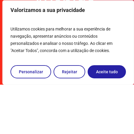
Avenida
José
Valorizamos a sua privacidade
Gregório,
Utilizamos cookies para melhorar a sua experiência de
n.º 169D
navegação, apresentar anúncios ou conteúdos
personalizados e analisar o nosso tráfego. Ao clicar em
2430-275
"Aceitar Todos", concorda com a utilização de cookies.
Marinha
Grande
Personalizar
Rejeitar
Aceite tudo
Pedido de
Suporte
|
Página de
Suporte