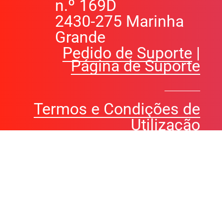
n.º 169D
2430-275 Marinha
Grande
Pedido de Suporte
|
Página de Suporte
Termos e Condições de
Utilização
Política de Proteção de
Dados
Resolução Alternativa de
Litígios de Consumo
Livro de Reclamações
Online