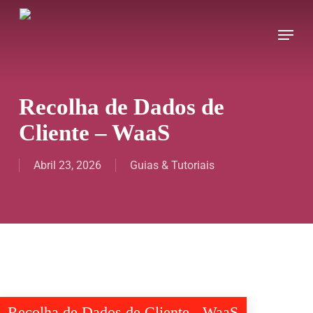
Skip
Menu
to
main
content
Recolha de Dados de
Cliente – WaaS
Abril 23, 2026
Guias & Tutoriais
Recolha de Dados de Cliente - WaaS