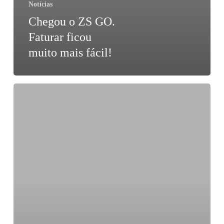
Notícias
Chegou o ZS GO.
Faturar ficou
muito mais fácil!
Como
aceitar
pagamentos
MB
WAY
no
meu
estabelecimento?