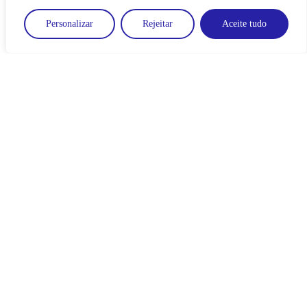
Personalizar
Rejeitar
Aceite tudo
Notícias
Evento Zone Soft 2016
Pesquisar
Pesquisar