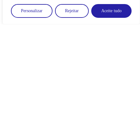
Personalizar
Rejeitar
Aceite tudo
Guias & Tutoriais
Microsoft Office Word: Resolva
Problemas Comuns
Pesquisar
Pesquisar