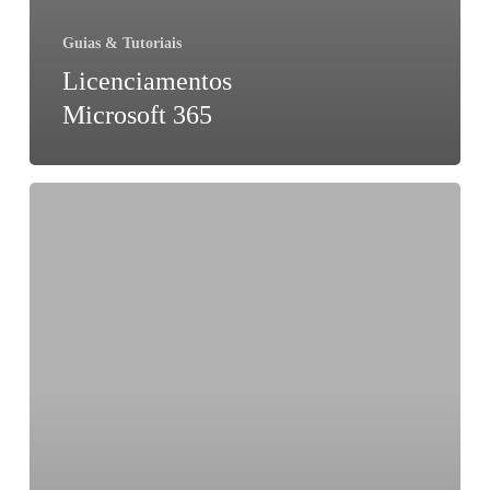
Guias & Tutoriais
Licenciamentos
Microsoft 365
EXCEL:
Microsoft
desactiva
a
execução
de
macros